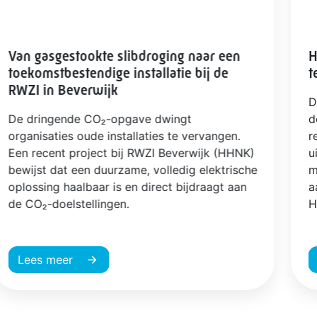
Van gasgestookte slibdroging naar een
H
toekomstbestendige installatie bij de
t
RWZI in Beverwijk
D
De dringende CO₂-opgave dwingt
d
organisaties oude installaties te vervangen.
r
Een recent project bij RWZI Beverwijk (HHNK)
u
bewijst dat een duurzame, volledig elektrische
m
oplossing haalbaar is en direct bijdraagt aan
a
de CO₂-doelstellingen.
H
Lees meer